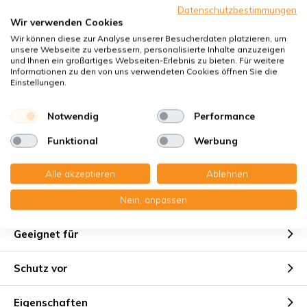
Klimaneutraler Versand
Datenschutzbestimmungen
Wir verwenden Cookies
Käuferschutz
mit Trusted Shops
Wir können diese zur Analyse unserer Besucherdaten platzieren, um
unsere Webseite zu verbessern, personalisierte Inhalte anzuzeigen
Sichere Zahlung mit:
und Ihnen ein großartiges Webseiten-Erlebnis zu bieten. Für weitere
Informationen zu den von uns verwendeten Cookies öffnen Sie die
Einstellungen.
Sie erhalten
Notwendig
Performance
1x Filtermatten CT 15/500 , 183x318x20 mm. G4
1x Filtermatten CT 15/500 , 266x315x20 mm. G4
Funktional
Werbung
1x Kompaktfilter MP Karton 215x245x48 mm. F7
Alle akzeptieren
Ablehnen
Nein, anpassen
Geeignet für
Schutz vor
Eigenschaften