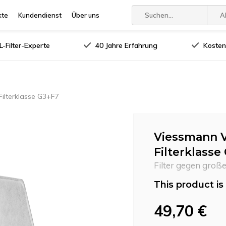
kte
Kundendienst
Über uns
A
-Filter-Experte
40 Jahre Erfahrung
Kosten
Filterklasse G3+F7
Viessmann V
Filterklasse
Filter gegen große
This product is 
49,70 €