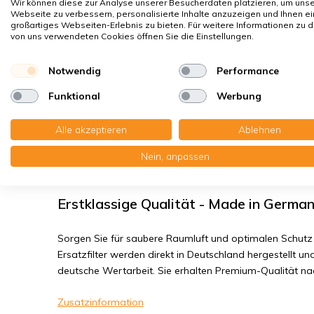
Sporen, Pollen
Wir können diese zur Analyse unserer Besucherdaten platzieren, um uns
Webseite zu verbessern, personalisierte Inhalte anzuzeigen und Ihnen ei
Hausstaubmilben
großartiges Webseiten-Erlebnis zu bieten. Für weitere Informationen zu 
von uns verwendeten Cookies öffnen Sie die Einstellungen.
Bakterien, Smog
Feinstaub, Viren
Notwendig
Performance
Funktional
Werbung
Viessmann Vitovent 300 (300/400 m3h) 
Alle akzeptieren
Ablehnen
Sie erhalten: 2x Drahtrahmenfilter 237x411x5 mm. G3 +
Nein, anpassen
237x415x25 mm. F7
Erstklassige Qualität - Made in Germa
Sorgen Sie für saubere Raumluft und optimalen Schutz 
Ersatzfilter werden direkt in Deutschland hergestellt und
deutsche Wertarbeit. Sie erhalten Premium-Qualität n
Zusatzinformation