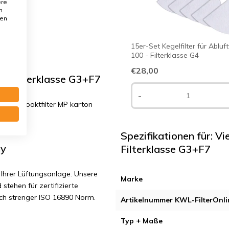
ere
n
den
15er-Set Kegelfilter für Abluf
100 - Filterklasse G4
€28,00
- Filterklasse G3+F7
-
 1x Kompaktfilter MP karton
Spezifikationen für: V
ny
Filterklasse G3+F7
Ihrer Lüftungsanlage. Unsere
Marke
 stehen für zertifizierte
ach strenger ISO 16890 Norm.
Artikelnummer KWL-FilterOnli
Typ + Maße