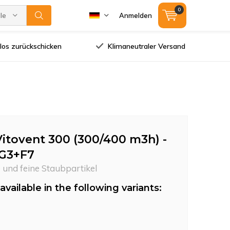
0
lle Marken
Anmelden
los zurückschicken
Klimaneutraler Versand
itovent 300 (300/400 m3h) -
 G3+F7
 und feine Staubpartikel
available in the following variants: