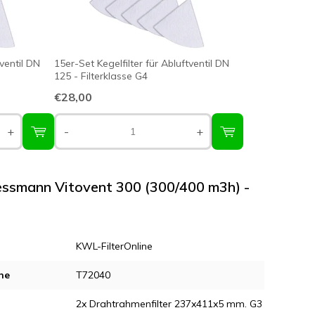
tventil DN
15er-Set Kegelfilter für Abluftventil DN
125 - Filterklasse G4
€28,00
+
-
+
iessmann Vitovent 300 (300/400 m3h) -
KWL-FilterOnline
ne
T72040
2x Drahtrahmenfilter 237x411x5 mm. G3