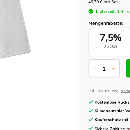
49,70 €
pro Set
Lieferzeit: 1-4 T
Mengenrabatte:
7,5%
3 Sätze
-
+
Inkl. 19% USt., zzgl.
Vers
Kostenlose Rück
Klimaneutraler V
Käuferschutz
mit 
Sichere Zahlung m