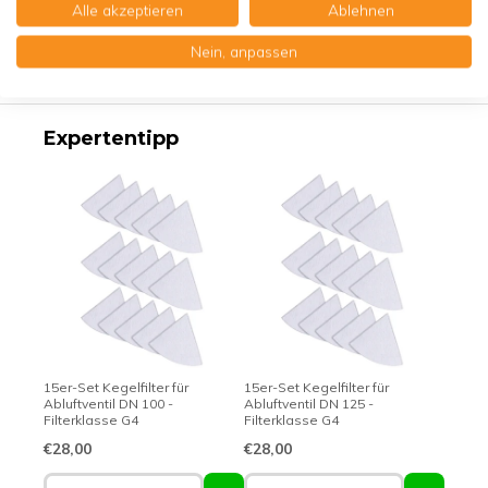
Alle akzeptieren
Ablehnen
Produktbeschreibung
Nein, anpassen
Erstklassige Qualität - Made in Germany
Expertentipp
15er-Set Kegelfilter für
15er-Set Kegelfilter für
Abluftventil DN 100 -
Abluftventil DN 125 -
Filterklasse G4
Filterklasse G4
€28,00
€28,00