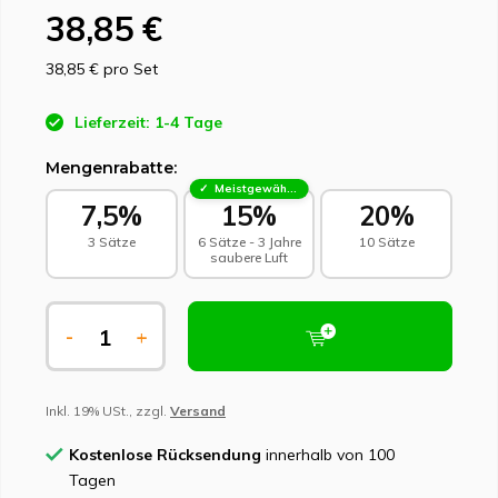
38,85 €
38,85 €
pro Set
Lieferzeit: 1-4 Tage
Mengenrabatte:
Meistgewählt - Nachhaltige Wahl
7,5%
15%
20%
3 Sätze
6 Sätze - 3 Jahre
10 Sätze
saubere Luft
-
+
Inkl. 19% USt., zzgl.
Versand
Kostenlose Rücksendung
innerhalb von 100
Tagen