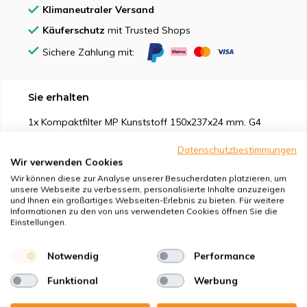
Klimaneutraler Versand
Käuferschutz
mit Trusted Shops
Sichere Zahlung mit:
Sie erhalten
1x Kompaktfilter MP Kunststoff 150x237x24 mm. G4
1x Kompaktfilter MP Kunststoff 150x237x24 mm. F7
Datenschutzbestimmungen
Wir verwenden Cookies
Wir können diese zur Analyse unserer Besucherdaten platzieren, um
unsere Webseite zu verbessern, personalisierte Inhalte anzuzeigen
und Ihnen ein großartiges Webseiten-Erlebnis zu bieten. Für weitere
Informationen zu den von uns verwendeten Cookies öffnen Sie die
Geeignet für
Einstellungen.
Schutz vor
Notwendig
Performance
Funktional
Werbung
Eigenschaften