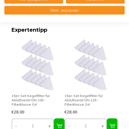
Nein, anpassen
Erstklassige Qualität - Made in Germany
Expertentipp
15er-Set Kegelfilter für
15er-Set Kegelfilter für
Abluftventil DN 100 -
Abluftventil DN 125 -
Filterklasse G4
Filterklasse G4
€28,00
€28,00
-
+
-
+