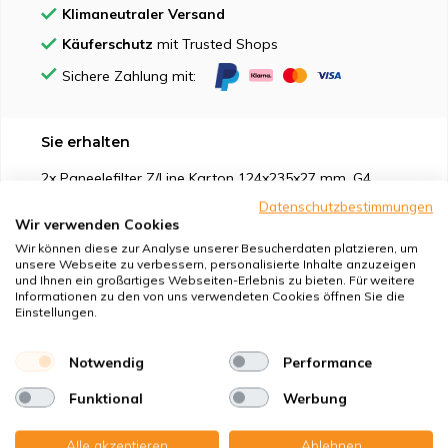
Klimaneutraler Versand
Käuferschutz
mit Trusted Shops
Sichere Zahlung mit:
Sie erhalten
2x Paneelefilter Z/Line Karton 124x235x27 mm. G4
Datenschutzbestimmungen
Wir verwenden Cookies
Wir können diese zur Analyse unserer Besucherdaten platzieren, um
unsere Webseite zu verbessern, personalisierte Inhalte anzuzeigen
und Ihnen ein großartiges Webseiten-Erlebnis zu bieten. Für weitere
Geeignet für
Informationen zu den von uns verwendeten Cookies öffnen Sie die
Einstellungen.
Schutz vor
Notwendig
Performance
Eigenschaften
Funktional
Werbung
Produktbeschreibung
Alle akzeptieren
Ablehnen