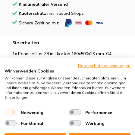
Klimaneutraler Versand
Käuferschutz
mit Trusted Shops
Sichere Zahlung mit:
Sie erhalten
1x Paneelefilter Z/Line karton 160x500x23 mm. G4
1x Paneelefilter Z/Line karton 160x500x23 mm. F7
Datenschutzbestimmungen
Wir verwenden Cookies
Wir können diese zur Analyse unserer Besucherdaten platzieren, um
unsere Webseite zu verbessern, personalisierte Inhalte anzuzeigen
und Ihnen ein großartiges Webseiten-Erlebnis zu bieten. Für weitere
Informationen zu den von uns verwendeten Cookies öffnen Sie die
Geeignet für
Einstellungen.
Schutz vor
Notwendig
Performance
Funktional
Werbung
Eigenschaften