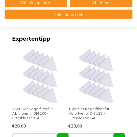
Alle akzeptieren
Ablehnen
Produktbeschreibung
Nein, anpassen
Erstklassige Qualität - Made in Germany
Expertentipp
15er-Set Kegelfilter für
15er-Set Kegelfilter für
Abluftventil DN 100 -
Abluftventil DN 125 -
Filterklasse G4
Filterklasse G4
€28,00
€28,00