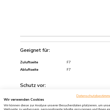
Geeignet für:
Zuluftseite
F7
Abluftseite
F7
Schutz vor:
Datenschutzbestimm
Sand, Grobstaub
Wir verwenden Cookies
Sporen, Pollen
Wir können diese zur Analyse unserer Besucherdaten platzieren, um uns
Webseite zu verbessern, personalisierte Inhalte anzuzeigen und Ihnen ei