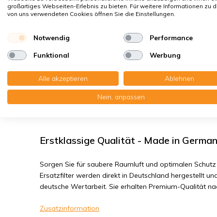
Hausstaubmilben
großartiges Webseiten-Erlebnis zu bieten. Für weitere Informationen zu 
von uns verwendeten Cookies öffnen Sie die Einstellungen.
Bakterien, Smog
Feinstaub, Viren
Notwendig
Performance
Funktional
Werbung
Zehnder ComfoAir Q 350/450/600 - Filt
Alle akzeptieren
Ablehnen
Sie erhalten: 1x Paneelefilter Z/Line Karton 160x500x23
Nein, anpassen
Lesen Sie die komplette Produktbeschreibung
Erstklassige Qualität - Made in Germa
Sorgen Sie für saubere Raumluft und optimalen Schutz 
Ersatzfilter werden direkt in Deutschland hergestellt und
deutsche Wertarbeit. Sie erhalten Premium-Qualität n
Zusatzinformation