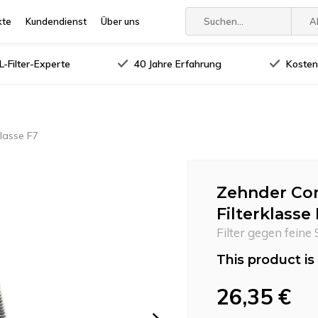
kte
Kundendienst
Über uns
A
-Filter-Experte
40 Jahre Erfahrung
Kosten
lasse F7
Zehnder Com
Filterklasse
Filter gegen feine
This product is 
26,35 €