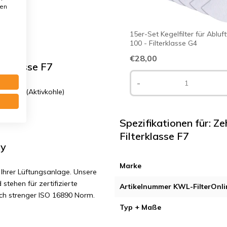
den
15er-Set Kegelfilter für Abluf
100 - Filterklasse G4
€28,00
erklasse F7
-
 mm. F7 (Aktivkohle)
Spezifikationen für: 
Filterklasse F7
ny
Marke
Ihrer Lüftungsanlage. Unsere
 stehen für zertifizierte
Artikelnummer KWL-FilterOnli
ach strenger ISO 16890 Norm.
Typ + Maße