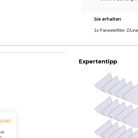
Sie erhalten
1x Paneelefilter Z/Li
Expertentipp
ungen
ere
n