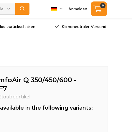
0
lle Marken
Anmelden
los zurückschicken
Klimaneutraler Versand
foAir Q 350/450/600 -
 F7
 Staubpartikel
available in the following variants: