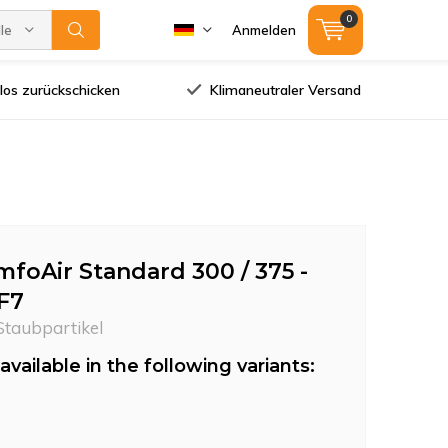
0
lle Marken
Anmelden
los zurückschicken
Klimaneutraler Versand
foAir Standard 300 / 375 -
 F7
 Staubpartikel
available in the following variants: