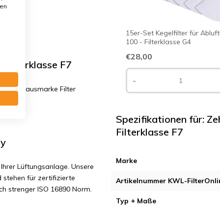
den
15er-Set Kegelfilter für Abluf
100 - Filterklasse G4
€28,00
 Filterklasse F7
-
. F7 | Hausmarke Filter
Spezifikationen für: Z
Filterklasse F7
ny
Marke
Ihrer Lüftungsanlage. Unsere
 stehen für zertifizierte
Artikelnummer KWL-FilterOnli
ach strenger ISO 16890 Norm.
Typ + Maße