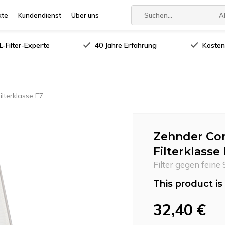
kte
Kundendienst
Über uns
A
-Filter-Experte
40 Jahre Erfahrung
Kosten
lterklasse F7
Zehnder Com
Filterklasse
Filter gegen feine
This product is 
32,40 €