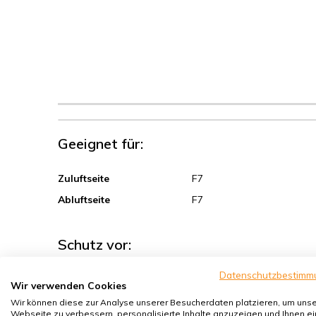
Geeignet für:
Zuluftseite
F7
Abluftseite
F7
Schutz vor:
Datenschutzbestimm
Sand, Grobstaub
Wir verwenden Cookies
Sporen, Pollen
Wir können diese zur Analyse unserer Besucherdaten platzieren, um uns
Webseite zu verbessern, personalisierte Inhalte anzuzeigen und Ihnen ei