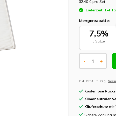
32,40 €
pro Set
Lieferzeit: 1-4 T
Mengenrabatte:
7,5%
3 Sätze
-
+
Inkl. 19% USt., zzgl.
Vers
Kostenlose Rück
Klimaneutraler V
Käuferschutz
mit 
Sichere Zahlung m