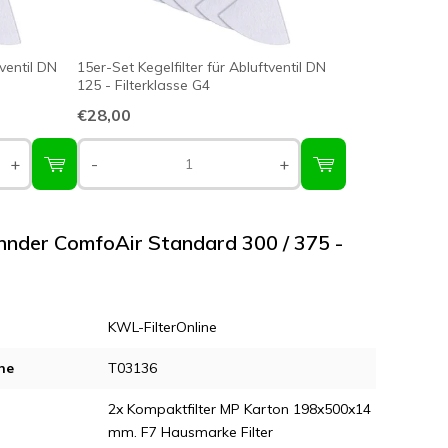
tventil DN
15er-Set Kegelfilter für Abluftventil DN
125 - Filterklasse G4
€28,00
+
-
+
ehnder ComfoAir Standard 300 / 375 -
KWL-FilterOnline
ne
T03136
2x Kompaktfilter MP Karton 198x500x14
mm. F7 Hausmarke Filter