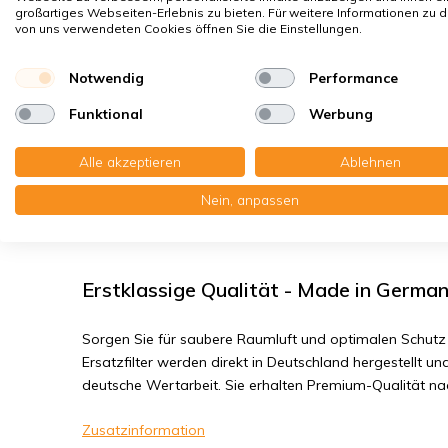
Hausstaubmilben
großartiges Webseiten-Erlebnis zu bieten. Für weitere Informationen zu 
von uns verwendeten Cookies öffnen Sie die Einstellungen.
Bakterien, Smog
Feinstaub, Viren
Notwendig
Performance
Funktional
Werbung
Zehnder ComfoAir Standard 300 / 375 -
Alle akzeptieren
Ablehnen
Sie erhalten:2x Kompaktfilter MP Karton 198x500x14 mm
Nein, anpassen
Lesen Sie die komplette Produktbeschreibung
Erstklassige Qualität - Made in Germa
Sorgen Sie für saubere Raumluft und optimalen Schutz 
Ersatzfilter werden direkt in Deutschland hergestellt und
deutsche Wertarbeit. Sie erhalten Premium-Qualität n
Zusatzinformation