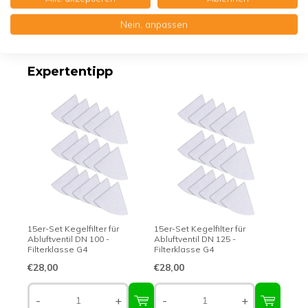
Nein, anpassen
Erstklassige Qualität - Made in Germany
Expertentipp
15er-Set Kegelfilter für
15er-Set Kegelfilter für
Abluftventil DN 100 -
Abluftventil DN 125 -
Filterklasse G4
Filterklasse G4
€28,00
€28,00
-
+
-
+