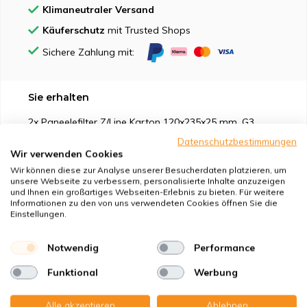
Klimaneutraler Versand
Käuferschutz
mit Trusted Shops
Sichere Zahlung mit:
Sie erhalten
2x Paneelefilter Z/Line Karton 120x235x25 mm. G3
Datenschutzbestimmungen
Wir verwenden Cookies
Wir können diese zur Analyse unserer Besucherdaten platzieren, um
unsere Webseite zu verbessern, personalisierte Inhalte anzuzeigen
und Ihnen ein großartiges Webseiten-Erlebnis zu bieten. Für weitere
Geeignet für
Informationen zu den von uns verwendeten Cookies öffnen Sie die
Einstellungen.
Schutz vor
Notwendig
Performance
Eigenschaften
Funktional
Werbung
Alle akzeptieren
Ablehnen
Produktbeschreibung