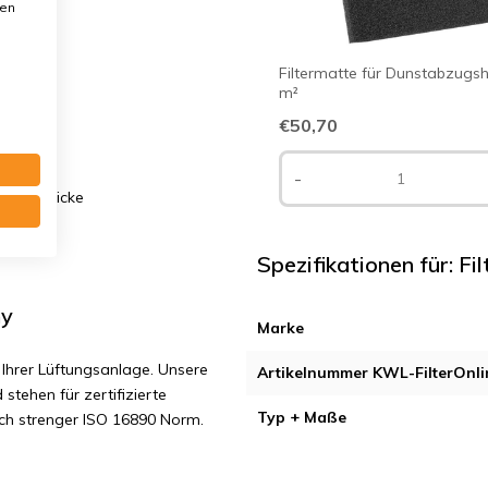
den
Filtermatte für Dunstabzugs
m²
€50,70
m²
-
 12 mm Dicke
Spezifikationen für: F
ny
Marke
Ihrer Lüftungsanlage. Unsere
Artikelnummer KWL-FilterOnli
 stehen für zertifizierte
Typ + Maße
ach strenger ISO 16890 Norm.