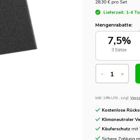
28,30 €
pro Set
Lieferzeit: 1-4 T
Mengenrabatte:
7,5%
3 Sätze
-
+
Inkl. 19% USt., zzgl.
Vers
Kostenlose Rück
Klimaneutraler V
Käuferschutz
mit 
Sichere Zahlung m