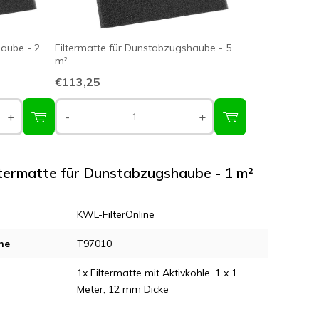
haube - 2
Filtermatte für Dunstabzugshaube - 5
m²
€113,25
+
-
+
iltermatte für Dunstabzugshaube - 1 m²
KWL-FilterOnline
ne
T97010
1x Filtermatte mit Aktivkohle. 1 x 1
Meter, 12 mm Dicke