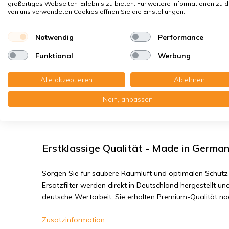
großartiges Webseiten-Erlebnis zu bieten. Für weitere Informationen zu 
Hausstaubmilben
von uns verwendeten Cookies öffnen Sie die Einstellungen.
Bakterien, Smog
Feinstaub, Viren
Notwendig
Performance
Funktional
Werbung
Filtermatte für Dunstabzugshaube - 1 
Alle akzeptieren
Ablehnen
Sie erhalten: 1x Filtermatte mit Aktivkohle. 1 x 1 Meter,
Nein, anpassen
Lesen Sie die komplette Produktbeschreibung
Erstklassige Qualität - Made in Germa
Sorgen Sie für saubere Raumluft und optimalen Schutz 
Ersatzfilter werden direkt in Deutschland hergestellt und
deutsche Wertarbeit. Sie erhalten Premium-Qualität n
Zusatzinformation