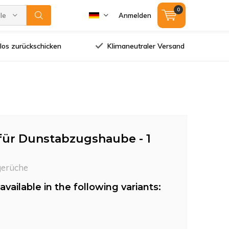
0
lle Marken
Anmelden
los zurückschicken
Klimaneutraler Versand
 für Dunstabzugshaube - 1
gerüche
available in the following variants: