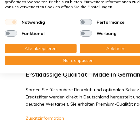
großartiges Webseiten-Erlebnis zu bieten. Für weitere Informationen zu 
Bakterien, Smog
von uns verwendeten Cookies öffnen Sie die Einstellungen.
Feinstaub, Viren
Notwendig
Performance
Titon H200 Q Plus - Filterklasse G4+F
Funktional
Werbung
Sie erhalten: 1x Paneelefilter Z/Line Karton 195x260x2
Alle akzeptieren
Ablehnen
Karton 195x260x25 mm. F7
Nein, anpassen
Erstklassige Qualität - Made in Germa
Sorgen Sie für saubere Raumluft und optimalen Schutz 
Ersatzfilter werden direkt in Deutschland hergestellt und
deutsche Wertarbeit. Sie erhalten Premium-Qualität n
Zusatzinformation