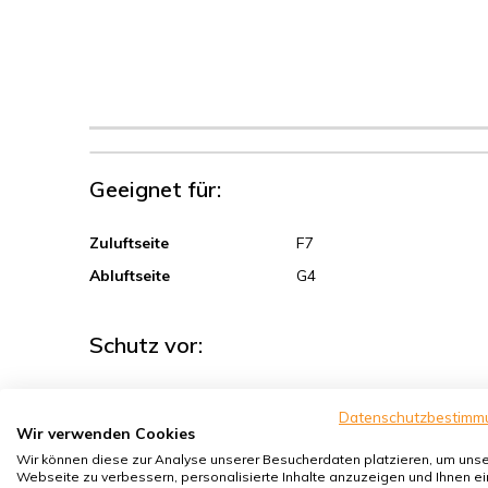
Geeignet für:
Zuluftseite
F7
Abluftseite
G4
Schutz vor:
Sand, Grobstaub
Datenschutzbestimm
Sporen, Pollen
Wir verwenden Cookies
Wir können diese zur Analyse unserer Besucherdaten platzieren, um uns
Hausstaubmilben
Webseite zu verbessern, personalisierte Inhalte anzuzeigen und Ihnen ei